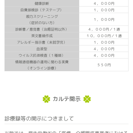
健康診断
４，０００円
自費尿検診（テステープ）
１，０００円
視力スクリーニング
１，０００円
（症状のない方）
診断書／意見書（治癒証明以外）
４，０００円／１通
英文書類作成
１０，０００円／１通
アレルギー指示書（未就学児）
１，０００円
血液型
４，０００円
ウイルス抗体検査（１種類）
４，０００円
情報通信機器の運用に関わる実費
５５０円
（オンライン診療）
カルテ開示
診療録等の開示につきまして