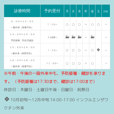
診療時間
予約受付
月
火
水
木
金
土
日祝
９：００〜１２：００
ー
７：３０〜
◯
◯
◯
ー
◯
◯
一般外来（順番予約）
１４：００〜１５：００
🐳
🐳
🐳
🐳
ー
３０日前〜
ー
予防接種・乳幼児健診
１５：００〜１６：００
🍀
◯
◯
◯
◯
ー
７：３０〜
ー
一般外来（時間予約）
１６：００〜１８：００
ー
１２：００〜
◯
◯
◯
ー
◯
一般外来（順番予約）
※午前・午後の一般外来中も、予防接種・健診を承りま
す。
（予防接種は17:30まで、健診は17:00まで）
休診日：木曜日・土曜日午後・日曜日・祝祭日
🍀
10月初旬〜12月中旬 14:00-17:00 インフルエンザワ
クチン外来