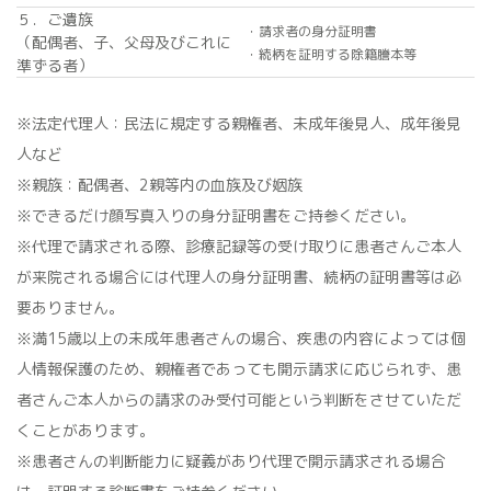
５．ご遺族
・請求者の身分証明書
（配偶者、子、父母及びこれに
・続柄を証明する除籍謄本等
準ずる者）
※法定代理人：民法に規定する親権者、未成年後見人、成年後見
人など
※親族：配偶者、2親等内の血族及び姻族
※できるだけ顔写真入りの身分証明書をご持参ください。
※代理で請求される際、診療記録等の受け取りに患者さんご本人
が来院される場合には代理人の身分証明書、続柄の証明書等は必
要ありません。
※満15歳以上の未成年患者さんの場合、疾患の内容によっては個
人情報保護のため、親権者であっても開示請求に応じられず、患
者さんご本人からの請求のみ受付可能という判断をさせていただ
くことがあります。
※患者さんの判断能力に疑義があり代理で開示請求される場合