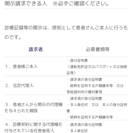
開示請求できる人 ※必ずご確認ください。
診療記録等の開示は、原則として患者さんご本人に行うも
のです。
請求者
必要書類等
・身分証明書
１．患者様ご本人
（運転免許証又はパスポート又は保険
証等）
・請求者の身分証明書
２．法定代理人
・続柄を証明する戸籍謄本等 又は
家庭裁判所の審判書等
・請求者の身分証明書
３．患者さんから開示の代理権
・本人委任状 又は 本人の身分証明
を与えられた親族
書
・続柄を証明する戸籍謄本等
４．診療契約に関する代理権を
・請求者の身分証明書
付与されている任意後見人
・本人委任状