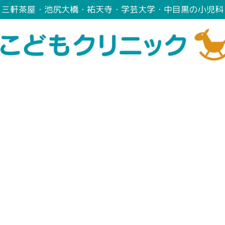
三軒茶屋・池尻大橋・祐天寺・学芸大学・中目黒の小児科
Information
〜お知らせ〜
療案内
乳幼児健診
予防接種
はじめての方