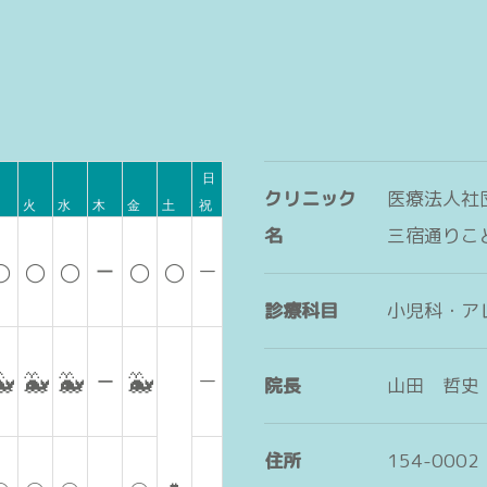
日
クリニック
医療法人社団
月
火
水
木
金
土
祝
名
三宿通りこ
ー
◯
◯
◯
ー
◯
◯
診療科目
小児科・ア
🐳
🐳
🐳
🐳
ー
ー
院長
山田 哲史
住所
154-000