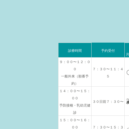
診療時間
予約受付
９：００〜１２：０
０
７：３０〜１１：４
一般外来（順番予
５
約）
１４：００〜１５：
００
３０日前７：３０〜
予防接種・乳幼児健
診
１５：００〜１６：
００
７：３０〜１５：３