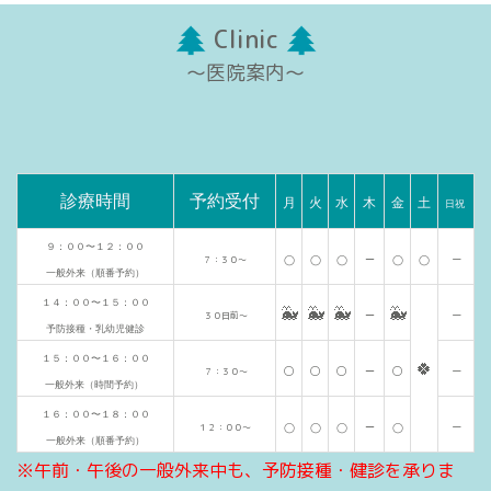
Clinic
〜医院案内〜
診療時間
予約受付
月
火
水
木
金
土
日祝
９：００〜１２：００
ー
７：３０〜
◯
◯
◯
ー
◯
◯
一般外来（順番予約）
１４：００〜１５：００
🐳
🐳
🐳
🐳
ー
３０日前〜
ー
予防接種・乳幼児健診
１５：００〜１６：００
🍀
◯
◯
◯
◯
ー
７：３０〜
ー
一般外来（時間予約）
１６：００〜１８：００
ー
１２：００〜
◯
◯
◯
ー
◯
一般外来（順番予約）
※午前・午後の一般外来中も、予防接種・健診を承りま