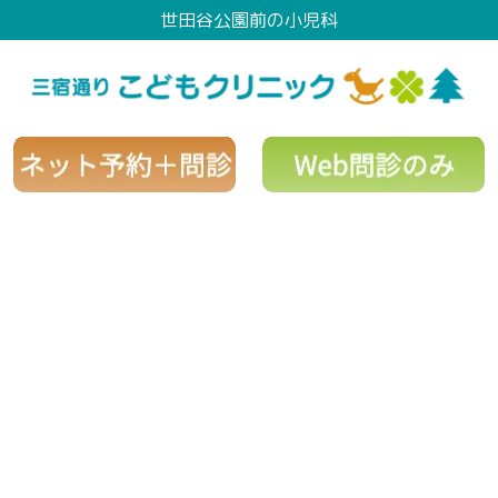
世田谷公園前の小児科
Information
〜お知らせ〜
[%title%]
[%article_date_notime_wa%]
[%lead%]
[%list_start%]