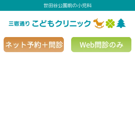
世田谷公園前の小児科
Information
〜お知らせ〜
[%title%]
[%article_date_notime_wa%]
[%lead%]
[%list_start%]