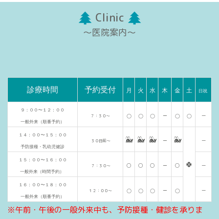
Clinic
〜医院案内〜
診療時間
予約受付
月
火
水
木
金
土
日祝
９：００〜１２：００
ー
７：３０〜
◯
◯
◯
ー
◯
◯
一般外来（順番予約）
１４：００〜１５：００
🐳
🐳
🐳
🐳
ー
３０日前〜
ー
予防接種・乳幼児健診
１５：００〜１６：００
🍀
◯
◯
◯
◯
ー
７：３０〜
ー
一般外来（時間予約）
１６：００〜１８：００
ー
１２：００〜
◯
◯
◯
ー
◯
一般外来（順番予約）
※午前・午後の一般外来中も、予防接種・健診を承りま